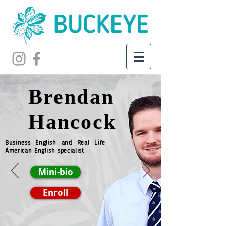
Brendan
Hancock
Business English and Real Life
American English specialist
Mini-bio
Enroll