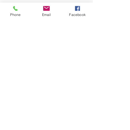
Phone
Email
Facebook
BUCKEYE
Real Life American English
Buckeye English
Украина, Днепр.
Design by Zayceva Tatyana